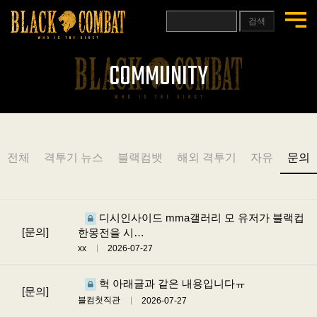
검색
COMMUNITY
전체
격투기 뉴스
블랙컴뱃
해외 격투기
자유
문의
디시인사이드 mma갤러리 모 유저가 블랙컵
[문의]
한몽전을 시…
xx
2026-07-27
헉 아래글과 같은 내용입니다ㅠ
[문의]
블컴첫직관
2026-07-27