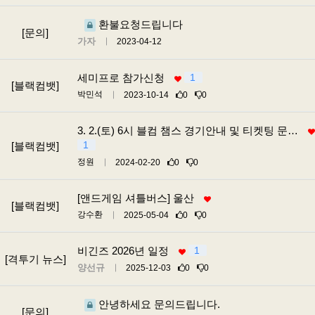
환불요청드립니다
[문의]
가자
2023-04-12
세미프로 참가신청
1
[블랙컴뱃]
박민석
2023-10-14
0
0
3. 2.(토) 6시 블컴 챔스 경기안내 및 티켓팅 문…
1
[블랙컴뱃]
정원
2024-02-20
0
0
[앤드게임 셔틀버스] 울산
[블랙컴뱃]
강수환
2025-05-04
0
0
비긴즈 2026년 일정
1
[격투기 뉴스]
양선규
2025-12-03
0
0
안녕하세요 문의드립니다.
[문의]