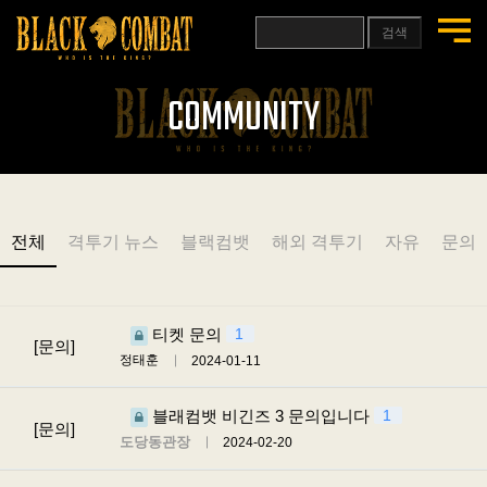
검색
COMMUNITY
전체
격투기 뉴스
블랙컴뱃
해외 격투기
자유
문의
티켓 문의
1
[문의]
정태훈
2024-01-11
블래컴뱃 비긴즈 3 문의입니다
1
[문의]
도당동관장
2024-02-20