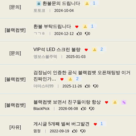
환불문의 드립니다
1
[문의]
토토코
2024-10-04
환불 부탁드립니다
1
[블랙컴뱃]
ㄱㄱㅎ
2024-12-12
0
0
VIP석 LED 스크린 불량
2
[문의]
영보스불주먹
2025-01-03
검정님이 인증한 공식 블랙컴뱃 오픈채팅방 이거
진짜인가…
2
[블랙컴뱃]
더마스터99
2025-11-26
0
0
블랙컴뱃 보면서 친구들이랑 항상
[블랙컴뱃]
BlackPick
2026-06-08
0
0
게시글 5개째 벌써 버그발견
1
[자유]
껌정
2022-09-19
0
0