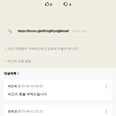
0
0
https://forms.gle/fAUg85yuijjiktna8
2116회 연결
굿즈 구매한거 구매취소하고 싶은데 어떻게 하나요?
비긴즈 신청 방법
댓글목록
3
박민욱
25-09-10 00:50
비긴즈 환불 부탁드립니다
윤희권
25-09-11 22:22