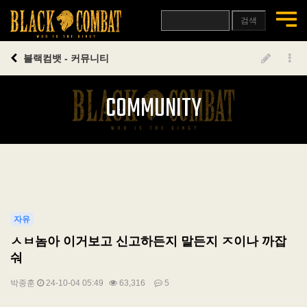
검색
블랙컴뱃 - 커뮤니티
COMMUNITY
자유
ㅅㅂ놈아 이거보고 신고하든지 말든지 ㅈ이나 까잡
숴
박종훈
24-10-04 05:49
63,316
5