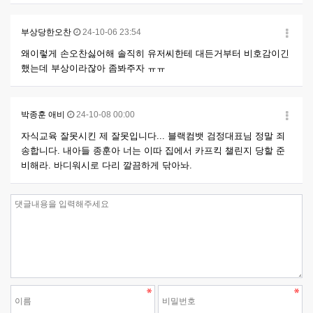
부상당한오찬
24-10-06 23:54
왜이렇게 손오찬싫어해 솔직히 유저씨한테 대든거부터 비호감이긴
했는데 부상이라잖아 좀봐주자 ㅠㅠ
박종훈 애비
24-10-08 00:00
자식교육 잘못시킨 제 잘못입니다... 블랙컴뱃 검정대표님 정말 죄
송합니다. 내아들 종훈아 너는 이따 집에서 카프킥 챌린지 당할 준
비해라. 바디워시로 다리 깔끔하게 닦아놔.