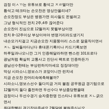
본문
검정 이ㅅㄲ는 유튜브로 황석고 ㅈㄹ떨더만
황석고 테크타는 손오찬은 영상안올리네?
손오찬정도 부상은 병원가면 의사들도 돈벌려고
그냥 형식적인 전치 2주,4주 끊어준다
손오찬이 진심으로 12월까지 못뛸부상이면
전치 8~12주이상 부상이여야 변명거리라도생기지
내손모가지걸고 지금손오찬 지몸뚱아리 스스로 잘움직이면서
ㅈㄴ 잘싸돌아다닌다 휴대폰기록이나 카드기록보면
하루일과나오니깐 그거 인증해달라하면 빤스런 101프로다
광남처럼 확실히 교통사고 진단서 팩트로 인증하든가
광남선수한테는 부상런하지마세요 징징대더만
막상 시라소니,영보스가 코앞이니깐 런치네
지금 손오찬 잔머리속예측해볼까?
시라소니,영보스선수 둘다지금 거의 블컴 공무원급 경기텀으로
12월까지 둘다 졸전하면 두선수다 부상좀당했을때
검정이나 두선수경기 승자중한명 인스타나 유튜브로 ㅈㄴ긁으
면서
최대한빨리 경기잡아주세요 2월달에 붙혀주십시오