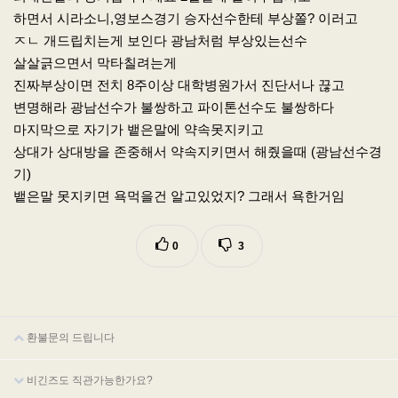
하면서 시라소니,영보스경기 승자선수한테 부상쫄? 이러고
ㅈㄴ 개드립치는게 보인다 광남처럼 부상있는선수
살살긁으면서 막타칠려는게
진짜부상이면 전치 8주이상 대학병원가서 진단서나 끊고
변명해라 광남선수가 불쌍하고 파이톤선수도 불쌍하다
마지막으로 자기가 뱉은말에 약속못지키고
상대가 상대방을 존중해서 약속지키면서 해줬을때 (광남선수경
기)
뱉은말 못지키면 욕먹을건 알고있었지? 그래서 욕한거임
0
3
환불문의 드립니다
비긴즈도 직관가능한가요?