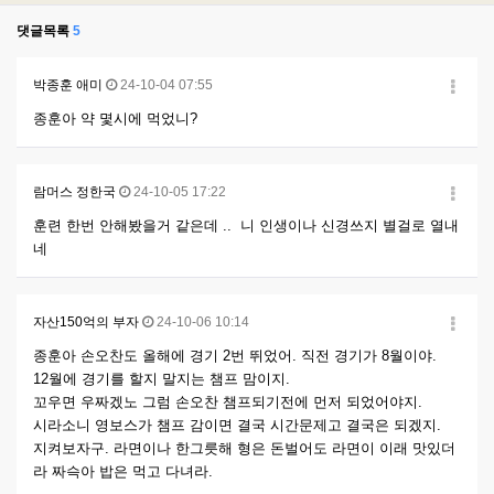
댓글목록
5
박종훈 애미
24-10-04 07:55
종훈아 약 몇시에 먹었니?
람머스 정한국
24-10-05 17:22
훈련 한번 안해봤을거 같은데 .. 니 인생이나 신경쓰지 별걸로 열내
네
자산150억의 부자
24-10-06 10:14
종훈아 손오찬도 올해에 경기 2번 뛰었어. 직전 경기가 8월이야.
12월에 경기를 할지 말지는 챔프 맘이지.
꼬우면 우짜겠노 그럼 손오찬 챔프되기전에 먼저 되었어야지.
시라소니 영보스가 챔프 감이면 결국 시간문제고 결국은 되겠지.
지켜보자구. 라면이나 한그릇해 형은 돈벌어도 라면이 이래 맛있더
라 짜슥아 밥은 먹고 다녀라.